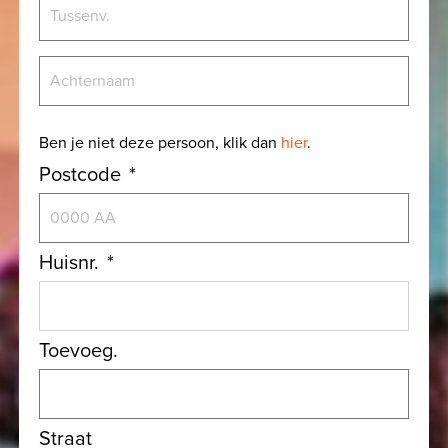
V
o
o
T
r
u
n
s
a
A
Ben je niet deze persoon, klik dan
hier
.
s
a
c
Postcode
*
e
m
h
n
t
v
e
.
Huisnr.
*
r
n
a
a
Toevoeg.
m
Straat