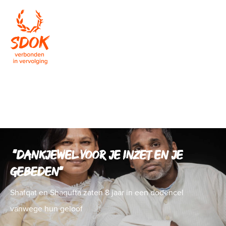
Steun vervolgde christenen met
een gift
“Dankjewel voor je inzet en je
gebeden”
Shafqat en Shaqufta zaten 8 jaar in een dodencel
vanwege hun geloof