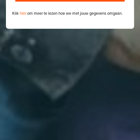
Klik
hier
om meer te lezen hoe we met jouw gegevens omgaan.