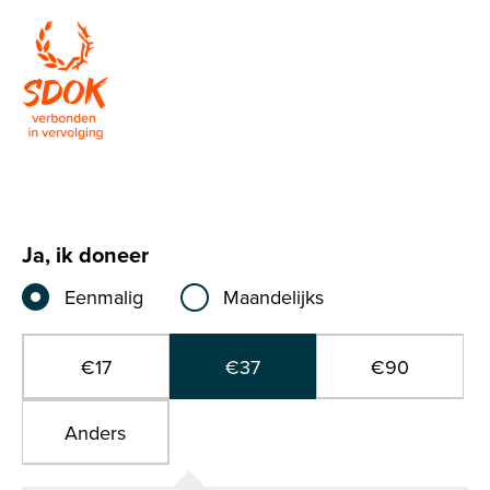
Steun vervolgde christenen met
een gift
Ja, ik doneer
Eenmalig
Maandelijks
Giftbedrag
*
€17
€37
€90
Anders