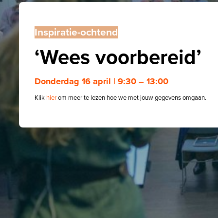
Inspiratie-ochtend
‘Wees voorbereid’
Donderdag 16 april | 9:30 – 13:00
Klik
hier
om meer te lezen hoe we met jouw gegevens omgaan.