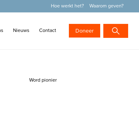
Hoe werkt het?
Waarom geven?
ns
Nieuws
Contact
Doneer
Word pionier