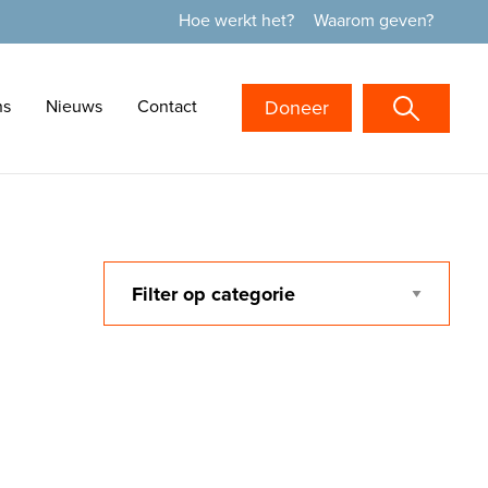
Hoe werkt het?
Waarom geven?
ns
Nieuws
Contact
Doneer